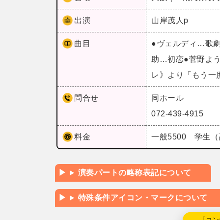
出演
山岸茂人p
曲目
●ヴェルディ…歌
助…初恋●菅野よ
レ》より「もう一
問合せ
同ホール
072-439-4915
料金
一般5500 学生（
演奏パートの略称表記について
特殊条件アイコン・マークについて
←「コン