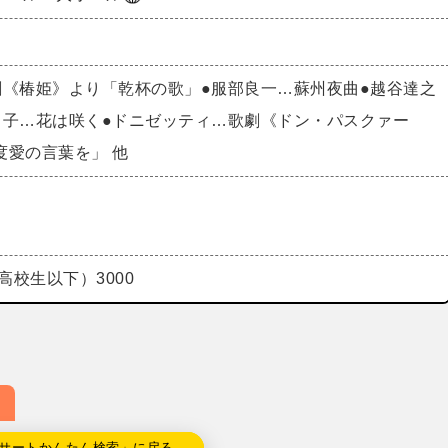
劇《椿姫》より「乾杯の歌」●服部良一…蘇州夜曲●越谷達之
う子…花は咲く●ドニゼッティ…歌劇《ドン・パスクァー
度愛の言葉を」 他
高校生以下）3000
サートかんたん検索」に戻る