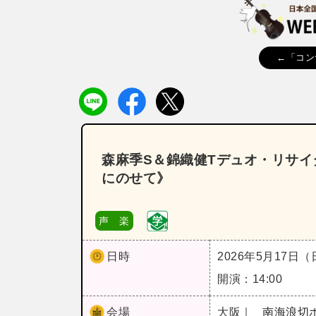
←「コン
森麻季S＆錦織健Tデュオ・リサ
にのせて》
声 楽
日時
2026年5月17日
開演：14:00
会場
大阪｜
南海浪切