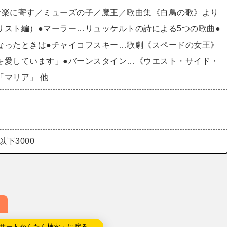
音楽に寄す／ミューズの子／魔王／歌曲集《白鳥の歌》より
リスト編）●マーラー…リュッケルトの詩による5つの歌曲●
なったときは●チャイコフスキー…歌劇《スペードの女王》
を愛しています」●バーンスタイン…《ウエスト・サイド・
「マリア」 他
以下3000
サートかんたん検索」に戻る