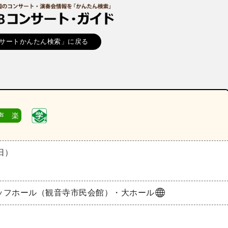
サートかんたん検索」に戻る
声 楽
（日）
ッフホール（観音寺市民会館）・大ホール