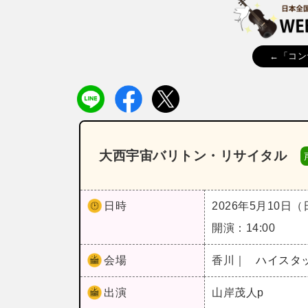
←「コン
大西宇宙バリトン・リサイタル
日時
2026年5月10日
開演：14:00
会場
香川｜
ハイスタ
出演
山岸茂人p