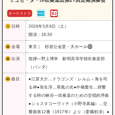
ミュゼ・ダール吹奏楽団第27回定期演奏会
オーケストラ
日時
2026年5月9日（土）
開演：16:30
会場
東京｜
杉並公会堂・大ホール
出演
指揮―野上博幸 叡明高等学校吹奏楽部
（バンダ）
曲目
●江原大介…ドラゴンズ・レルム～海を司
る神●長生淳…翠風の光●中橋愛生…谺響
する時の峡谷―吹奏楽のための交唱的序曲
●ショスタコーヴィチ（小野寺真編）…交
響曲第12番《1917年》より（委嘱初演）●