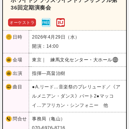
ホワイトクラウズウインドアンサンブル第
36回定期演奏会
オーケストラ
日時
2026年4月29日（水）
開演：14:00
会場
東京｜
練馬文化センター・大ホール
出演
指揮―髙畠治樹
曲目
●A.リード…音楽祭のプレリュード／《ア
ルメニアン・ダンス》パート2●マッコ
イ…アフリカン・シンフォニー 他
問合せ
事務局（亀山）
070-6976-8716