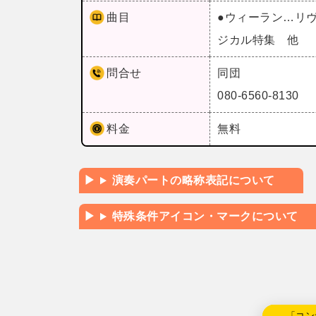
曲目
●ウィーラン…リヴ
ジカル特集 他
問合せ
同団
080-6560-8130
料金
無料
演奏パートの略称表記について
特殊条件アイコン・マークについて
←「コン