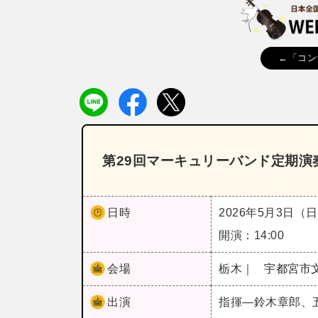
←「コン
第29回マーキュリーバンド定期演
日時
2026年5月3日（
開演：14:00
会場
栃木｜
宇都宮市
出演
指揮―鈴木章郎、