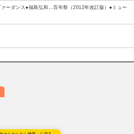
ァーダンス●福島弘和…百年祭（2012年改訂版）●ミュー
サートかんたん検索」に戻る