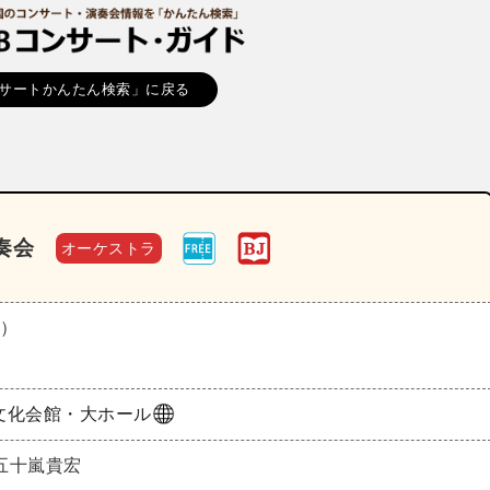
サートかんたん検索」に戻る
奏会
オーケストラ
日）
文化会館・大ホール
五十嵐貴宏