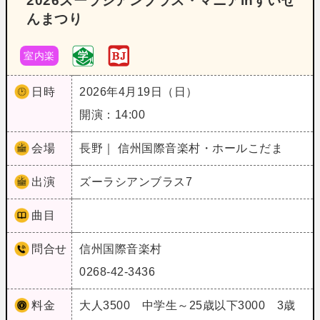
2026ズーラシアンブラス・マニアinすいせ
んまつり
室内楽
日時
2026年4月19日（日）
開演：14:00
会場
長野｜ 信州国際音楽村・ホールこだま
出演
ズーラシアンブラス7
曲目
問合せ
信州国際音楽村
0268-42-3436
料金
大人3500 中学生～25歳以下3000 3歳