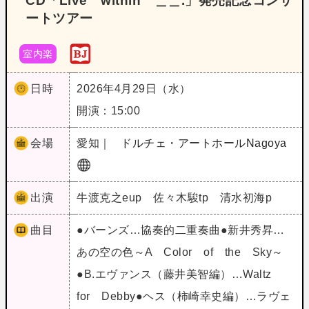
CD「Live within ＿＿.」発売記念コンサ
ートツアー
室内楽
日時
2026年4月29日（水）
開演：15:00
会場
愛知｜
ドルチェ・アートホールNagoya
出演
牛渡克之eup 佐々木駿tp 清水初海p
曲目
●バーンズ…協奏的二重奏曲●新井秀昇…
あの空の色～A Color of the Sky～
●B.エヴァンス（藤井美智編）…Waltz
for Debby●ヘス（柿崎幸史編）…ラヴェ