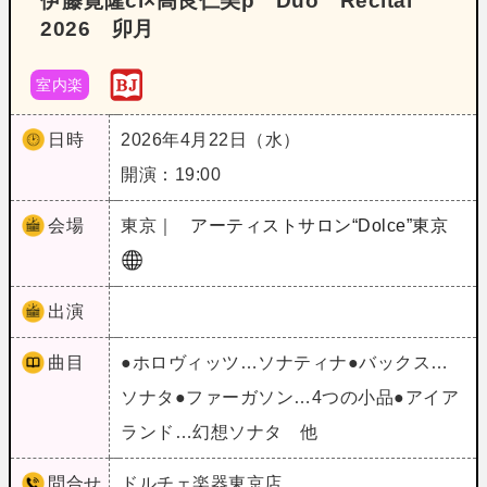
伊藤寛隆cl×高良仁美p Duo Recital
2026 卯月
室内楽
日時
2026年4月22日（水）
開演：19:00
会場
東京｜
アーティストサロン“Dolce”東京
出演
曲目
●ホロヴィッツ…ソナティナ●バックス…
ソナタ●ファーガソン…4つの小品●アイア
ランド…幻想ソナタ 他
問合せ
ドルチェ楽器東京店