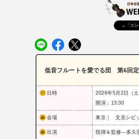
←「コン
低音フルートを愛でる団 第6回
日時
2026年5月2日（
開演：13:30
会場
東京｜
文京シビ
出演
指揮＆監修―多久