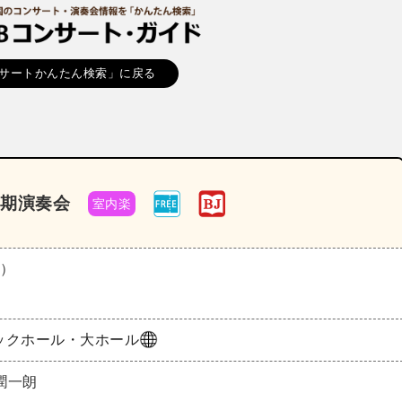
サートかんたん検索」に戻る
定期演奏会
室内楽
土）
ックホール・大ホール
潤一朗