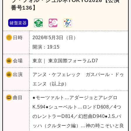
ラ・フォル・ジュルネTOKYO2026【公演
番号136】
鍵盤楽器
日時
2026年5月3日（日）
開演：19:15
会場
東京｜ 東京国際フォーラムD7
出演
アンヌ・ケフェレック ガスパール・ドゥ
エンヌ（以上p）
曲目
●モーツァルト…アダージョとアレグロ
K.594●シューベルト…ロンドD608／4つ
のレントラーD814／幻想曲D940●J.S.バ
ッハ（クルターク編）…神の時こそいと良