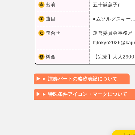
出演
五十嵐薫子p
曲目
●ムソルグスキー
問合せ
運営委員会事務局
lfjtokyo2026@kaj
料金
【完売】大人290
演奏パートの略称表記について
特殊条件アイコン・マークについて
←「コン