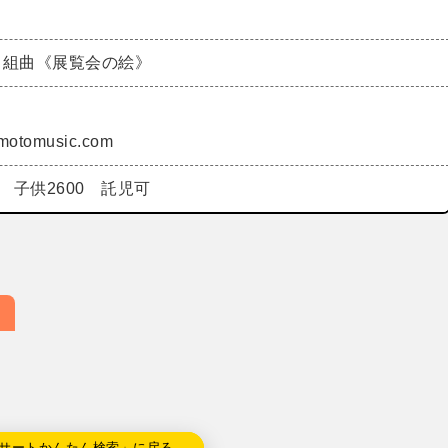
…組曲《展覧会の絵》
imotomusic.com
0 子供2600 託児可
サートかんたん検索」に戻る