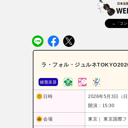
←「コン
ラ・フォル・ジュルネTOKYO20
鍵盤楽器
日時
2026年5月3日（
開演：15:30
会場
東京｜ 東京国際フ