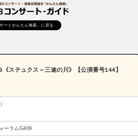
サートかんたん検索」に戻る
26《ステュクス～三途の川》【公演番号144】
日）
ォーラムG409