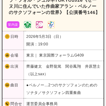
ラ・フォル・ジュルネTOKYO2026《セー
ヌ川に住んでいた作曲家アラン・ベルノー
のサクソフォーンの世界》【公演番号146】
室内楽
日時
2026年5月3日（日）
開演：19:00
会場
東京｜ 東京国際フォーラムG409
出演
齊藤健太 金野龍篤 関谷鳳翔 井原慧士
（以上sax）
曲目
●ベルノー…2つのサクソフォンのための
ソナタ／サクソフォン四重奏曲
問合せ
運営委員会事務局