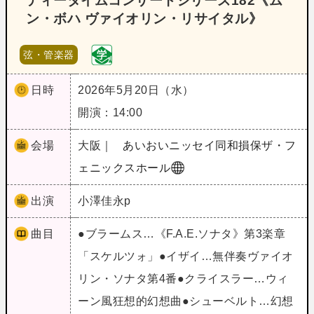
ティータイムコンサートシリーズ182《ム
ン・ボハ ヴァイオリン・リサイタル》
弦・管楽器
日時
2026年5月20日（水）
開演：14:00
会場
大阪｜
あいおいニッセイ同和損保ザ・フ
ェニックスホール
出演
小澤佳永p
曲目
●ブラームス…《F.A.E.ソナタ》第3楽章
「スケルツォ」●イザイ…無伴奏ヴァイオ
リン・ソナタ第4番●クライスラー…ウィ
ーン風狂想的幻想曲●シューベルト…幻想