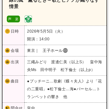
緑の風 薫るとき～歌とピアノが織りなす
情景
声 楽
日時
2026年5月5日（火）
開演：14:00
会場
東京｜
王子ホール
出演
三繩みどり 渡邊仁美（以上S） 畠中海
央Ms 田中明子 松下倫士（以上p）
曲目
●プッチーニ…歌劇《蝶々夫人》より「花
の二重唱」●松下倫士…海●パーセル…ト
ランペットの響き 他
問合せ
畠中