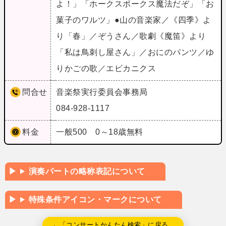
よ！」「ホークスポークス魔法だぞ」「お
菓子のワルツ」●山の音楽家／《四季》よ
り「春」／ぞうさん／歌劇《魔笛》より
「私は鳥刺し屋さん」／おにのパンツ／ゆ
りかごの歌／エビカニクス
問合せ
音楽祭実行委員会事務局
084-928-1117
料金
一般500 0～18歳無料
演奏パートの略称表記について
特殊条件アイコン・マークについて
←「コンサートかんたん検索」に戻る