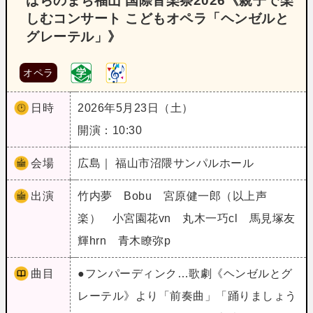
ばらのまち福山 国際音楽祭2026《親子で楽
しむコンサート こどもオペラ「ヘンゼルと
グレーテル」》
オペラ
日時
2026年5月23日（土）
開演：10:30
会場
広島｜ 福山市沼隈サンパルホール
出演
竹内夢 Bobu 宮原健一郎（以上声
楽） 小宮園花vn 丸木一巧cl 馬見塚友
輝hrn 青木瞭弥p
曲目
●フンパーディンク…歌劇《ヘンゼルとグ
レーテル》より「前奏曲」「踊りましょう