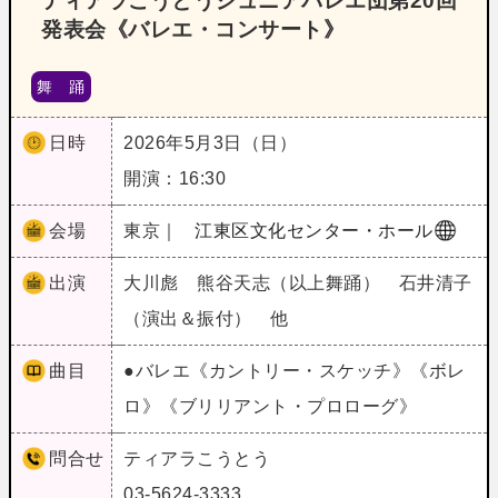
ティアラこうとうジュニアバレエ団第20回
発表会《バレエ・コンサート》
舞 踊
日時
2026年5月3日（日）
開演：16:30
会場
東京｜
江東区文化センター・ホール
出演
大川彪 熊谷天志（以上舞踊） 石井清子
（演出＆振付） 他
曲目
●バレエ《カントリー・スケッチ》《ボレ
ロ》《ブリリアント・プロローグ》
問合せ
ティアラこうとう
03-5624-3333