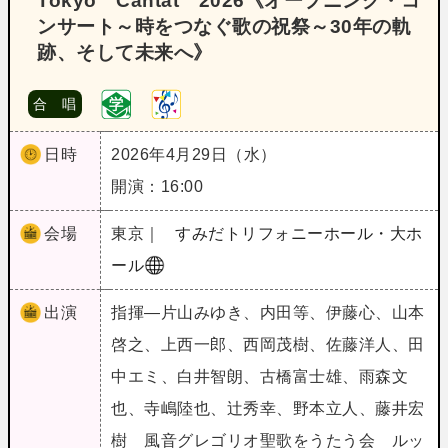
Tokyo Cantat 2026《オープニング・コ
ンサート～時をつなぐ歌の祝祭～30年の軌
跡、そして未来へ》
合 唱
日時
2026年4月29日（水）
開演：16:00
会場
東京｜
すみだトリフォニーホール・大ホ
ール
出演
指揮―片山みゆき、内田等、伊藤心、山本
啓之、上西一郎、西岡茂樹、佐藤洋人、田
中エミ、白井智朗、古橋富士雄、雨森文
也、寺嶋陸也、辻秀幸、野本立人、藤井宏
樹 風音グレゴリオ聖歌をうたう会 ルッ