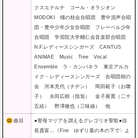
クスエテルナ コール・オラシオン
MODOKI 橿の枝会合唱団 豊中混声合唱
団・豊中少年少女合唱団 フレーベル少年
合唱団 学習院大学輔仁会音楽部合唱団
N.F.レディースシンガーズ CANTUS
ANIMAE Music Tree Vocal
Ensemble ラ・カンパネラ 東京アルカ
イク・レディースシンガーズ 合唱団樹の
会 河本充代（チヂン） 岡田範子（お囃
子） 永田広樹（指笛） 金子展寛（二十
五絃） 野澤徹也（三味線） 他
曲目
●聖母マリアを讃えるグレゴリオ聖歌●信
長貴富…《Fire ゆずり葉の木の下で〉よ