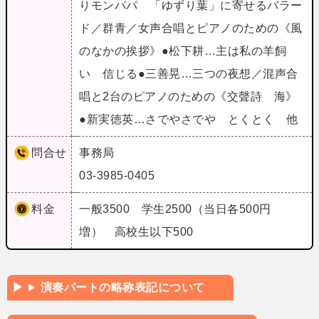
りモンパパ 「ゆずり葉」に寄せるバラー
ド／群青／女声合唱とピアノのための《風
のなかの挨拶》●松下耕…主は私の羊飼
い 信じる●三善晃…三つの夜想／混声合
唱と2台のピアノのための《交聲詩 海》
●新実徳英…さでやさでや とくとく 他
問合せ
事務局
03-3985-0405
料金
一般3500 学生2500（当日各500円
増） 高校生以下500
演奏パートの略称表記について