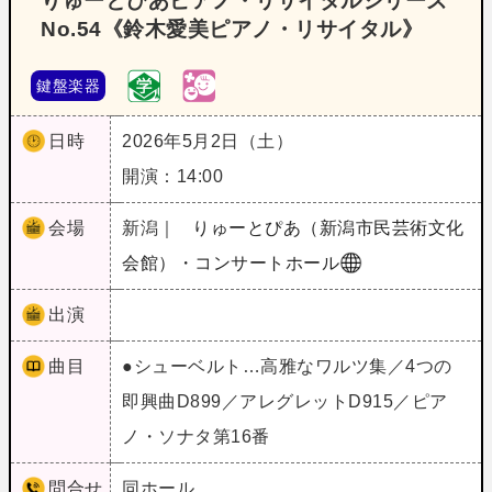
りゅーとぴあピアノ・リサイタルシリーズ
No.54《鈴木愛美ピアノ・リサイタル》
鍵盤楽器
日時
2026年5月2日（土）
開演：14:00
会場
新潟｜
りゅーとぴあ（新潟市民芸術文化
会館）・コンサートホール
出演
曲目
●シューベルト…高雅なワルツ集／4つの
即興曲D899／アレグレットD915／ピア
ノ・ソナタ第16番
問合せ
同ホール