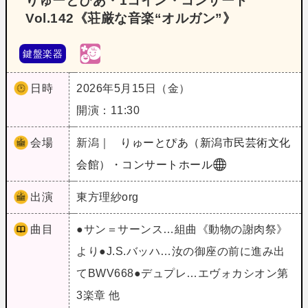
りゅーとぴあ・1コイン・コンサート
Vol.142《荘厳な音楽“オルガン”》
鍵盤楽器
日時
2026年5月15日（金）
開演：11:30
会場
新潟｜
りゅーとぴあ（新潟市民芸術文化
会館）・コンサートホール
出演
東方理紗org
曲目
●サン＝サーンス…組曲《動物の謝肉祭》
より●J.S.バッハ…汝の御座の前に進み出
てBWV668●デュプレ…エヴォカシオン第
3楽章 他