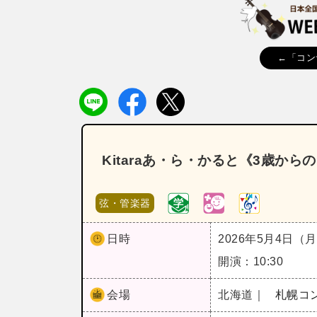
←「コン
Kitaraあ・ら・かると《3歳か
弦・管楽器
日時
2026年5月4日（
開演：10:30
会場
北海道｜
札幌コン