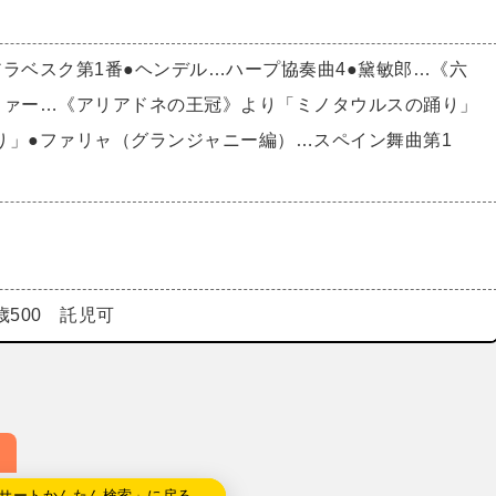
アラベスク第1番●ヘンデル…ハープ協奏曲4●黛敏郎…《六
ファー…《アリアドネの王冠》より「ミノタウルスの踊り」
り」●ファリャ（グランジャニー編）…スペイン舞曲第1
8歳500 託児可
サートかんたん検索」に戻る