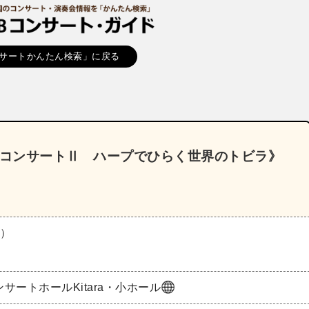
サートかんたん検索」に戻る
らのコンサートⅡ ハープでひらく世界のトビラ》
月）
サートホールKitara・小ホール