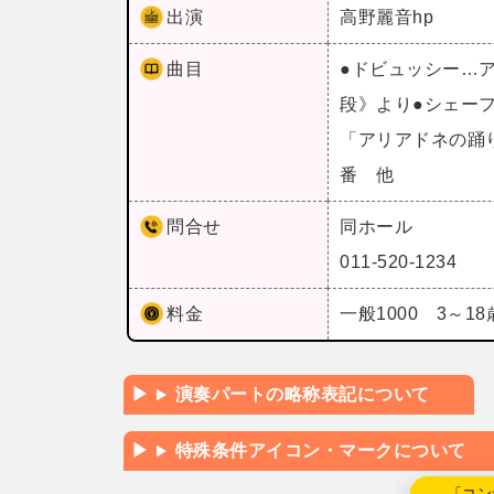
出演
高野麗音hp
曲目
●ドビュッシー…
段》より●シェー
「アリアドネの踊
番 他
問合せ
同ホール
011-520-1234
料金
一般1000 3～1
演奏パートの略称表記について
特殊条件アイコン・マークについて
←「コン