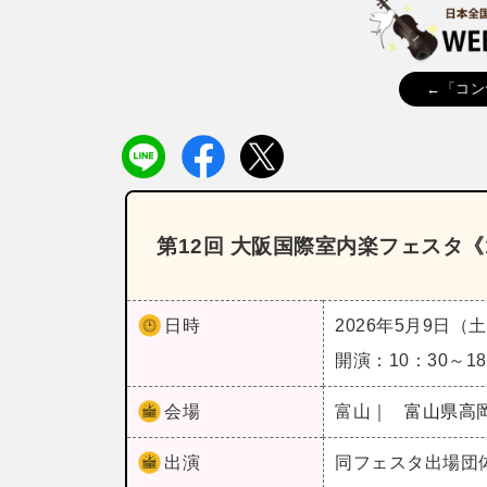
←「コン
第12回 大阪国際室内楽フェスタ
日時
2026年5月9日（
開演：10：30～1
会場
富山｜
富山県高
出演
同フェスタ出場団