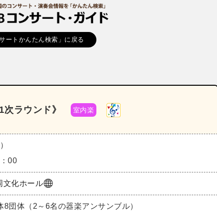
サートかんたん検索」に戻る
《1次ラウンド》
室内楽
土）
8：00
岡文化ホール
体8団体（2～6名の器楽アンサンブル）