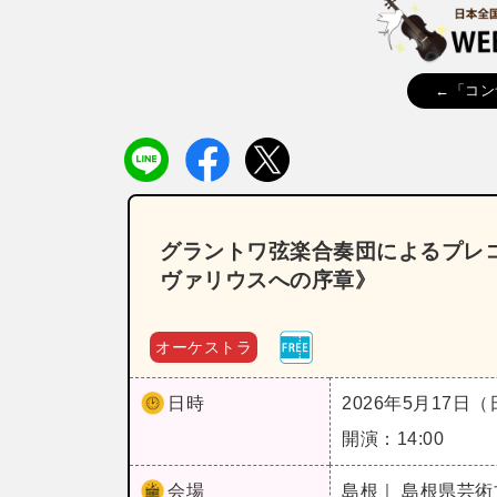
←「コン
グラントワ弦楽合奏団によるプレ
ヴァリウスへの序章》
オーケストラ
日時
2026年5月17日
開演：14:00
会場
島根｜ 島根県芸