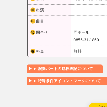
出演
曲目
問合せ
同ホール
0856-31-1860
料金
無料
演奏パートの略称表記について
特殊条件アイコン・マークについて
←「コン