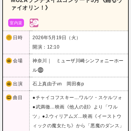
MUZAランチタイムコンサート5月《踊るヴ
ァイオリン！》
室内楽
日時
2026年5月19日（火）
開演：12:10
会場
神奈川｜
ミューザ川崎シンフォニーホー
ル
出演
石上真由子vn 岡田奏p
曲目
●チャイコフスキー…ワルツ・スケルツォ
●武満徹…映画《他人の顔》より「ワル
ツ」●J.ウィリアムズ…映画《イーストウ
ィックの魔女たち》から「悪魔のダンス」