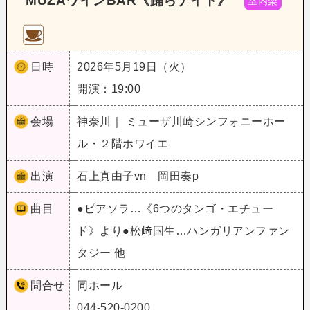
MUZAワインBAR《踊らナイト》
室内楽
日時
2026年5月19日（火）
開演：19:00
会場
神奈川｜ ミューザ川崎シンフォニーホー
ル・２階ホワイエ
出演
石上真由子vn 岡田奏p
曲目
●ピアソラ…《6つのタンゴ・エチュー
ド》より●松﨑国生…ハンガリアンファン
タジー 他
問合せ
同ホール
044-520-0200