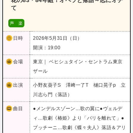
花の83・84年組！オペラと落語～恋にオチ
て
声 楽
日時
2026年5月31日（日）
開演：19:00
会場
東京｜ ベヒシュタイン・セントラム東京
ザール
出演
小野友葵子S 澤﨑一了T 樋口晃子p 立
川志ら門（落語）
曲目
●メンデルスゾーン…歌の翼に●ヴェルデ
ィ…歌劇《椿姫》より「パリを離れて」●
プッチーニ…歌劇《蝶々夫人》落語＆アリ