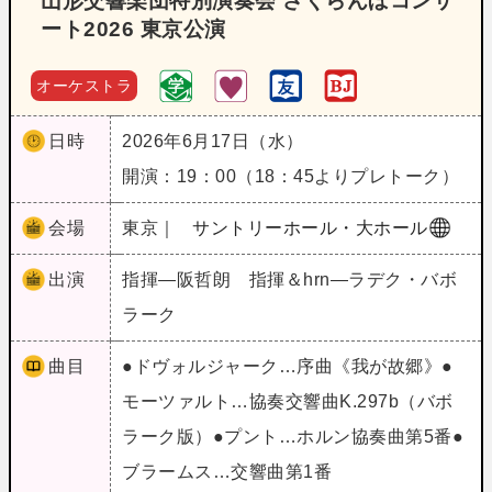
山形交響楽団特別演奏会 さくらんぼコンサ
ート2026 東京公演
オーケストラ
日時
2026年6月17日（水）
開演：19：00（18：45よりプレトーク）
会場
東京｜
サントリーホール・大ホール
出演
指揮―阪哲朗 指揮＆hrn―ラデク・バボ
ラーク
曲目
●ドヴォルジャーク…序曲《我が故郷》●
モーツァルト…協奏交響曲K.297b（バボ
ラーク版）●プント…ホルン協奏曲第5番●
ブラームス…交響曲第1番