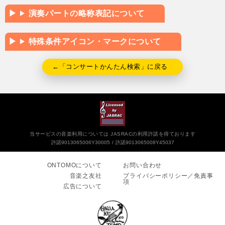
演奏パートの略称表記について
特殊条件アイコン・マークについて
←「コンサートかんたん検索」に戻る
当サービスの音楽利用については JASRACの利用許諾を得ております
許諾9013065006Y30005
許諾9013065008Y45037
ONTOMOについて
お問い合わせ
音楽之友社
プライバシーポリシー／免責事
項
広告について