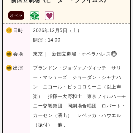
新国立劇場《ピーター・グライムズ》
オペラ
日時
2026年12月5日（土）
開演：14:00
会場
東京｜
新国立劇場・オペラパレス
出演
ブランドン・ジョヴァノヴィッチ サリ
ー・マシューズ ジョーダン・シャナハ
ン ニコール・ピッコロミーニ（以上声
楽） 指揮―大野和士 東京フィルハーモ
ニー交響楽団 同劇場合唱団 ロバート・
カーセン（演出） レベッカ・ハウエル
（振付） 他 ,