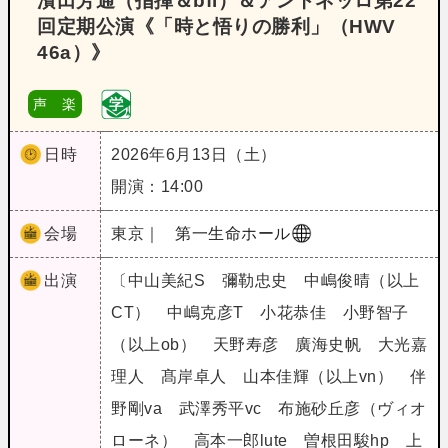
濱田芳通（指揮＆bfl）＆アントネッロ第22
回定期公演《「時と悟りの勝利」（HWV
46a）》
声 楽
日時
2026年6月13日（土）
開演：14:00
会場
東京｜
第一生命ホール
出演
〔中山美紀S 彌勒忠史 中嶋俊晴（以上
CT） 中嶋克彦T 小花恭佳 小野智子
（以上ob） 天野寿彦 廣海史帆 大光嘉
理人 髙岸卓人 山本佳輝（以上vn） 伴
野剛va 武澤秀平vc 布施砂丘彦（ヴィオ
ローネ） 高本一郎lute 曽根田駿hp 上