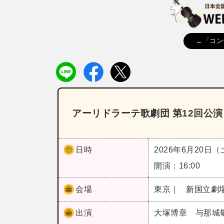
←「コン
アーリドラーテ歌劇団 第12回公
日時
2026年6月20日
開演：16:00
会場
東京｜
新国立劇
出演
大塚博章 与那城