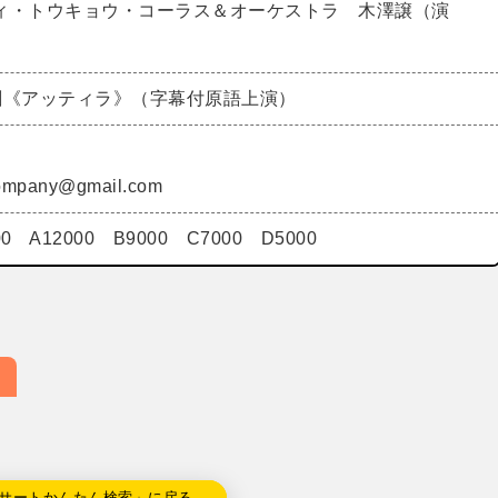
ィ・トウキョウ・コーラス＆オーケストラ 木澤譲（演
劇《アッティラ》（字幕付原語上演）
.company@gmail.com
00 A12000 B9000 C7000 D5000
サートかんたん検索」に戻る