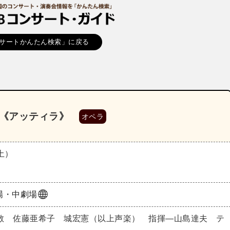
サートかんたん検索」に戻る
演《アッティラ》
オペラ
（土）
場・中劇場
敬 佐藤亜希子 城宏憲（以上声楽） 指揮―山島達夫 テ