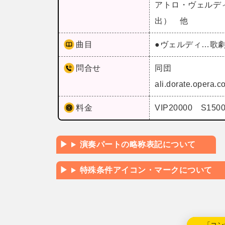
アトロ・ヴェルデ
出） 他
曲目
●ヴェルディ…歌
問合せ
同団
ali.dorate.opera
料金
VIP20000 S150
演奏パートの略称表記について
特殊条件アイコン・マークについて
←「コン