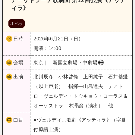
アーリドラーテ歌劇団 第12回公演《アッテ
ィラ》
オペラ
日時
2026年6月21日（日）
開演：14:00
会場
東京｜
新国立劇場・中劇場
出演
北川辰彦 小林啓倫 上田純子 石井基幾
（以上声楽） 指揮―山島達夫 テアト
ロ・ヴェルディ・トウキョウ・コーラス＆
オーケストラ 木澤譲（演出） 他
曲目
●ヴェルディ…歌劇《アッティラ》（字幕
付原語上演）