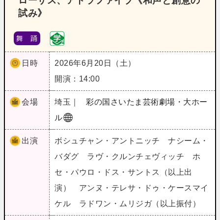
ローザス、アトラファイブ《和声と創意の
試み》
舞 踊
日時
2026年6月20日（土）
開演：14:00
会場
埼玉｜
彩の国さいたま芸術劇場・大ホー
ル
出演
ボシュチャン・アントニッチ ナシーム・
バダグ ラヴ・クルンチェヴィッチ ホ
セ・パウロ・ドス・サントス（以上出
演） アンヌ・テレサ・ドゥ・ケースマイ
ケル ラドワン・ムリジガ（以上振付）