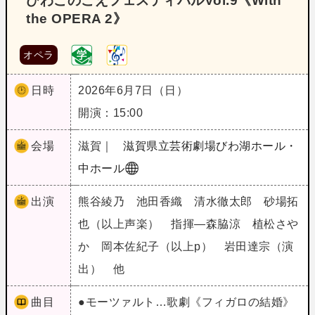
びわこのこえフェスティバルVol.9《With
the OPERA 2》
オペラ
日時
2026年6月7日（日）
開演：15:00
会場
滋賀｜
滋賀県立芸術劇場びわ湖ホール・
中ホール
出演
熊谷綾乃 池田香織 清水徹太郎 砂場拓
也（以上声楽） 指揮―森脇涼 植松さや
か 岡本佐紀子（以上p） 岩田達宗（演
出） 他
曲目
●モーツァルト…歌劇《フィガロの結婚》