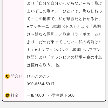
より「自分で自分がわからない～もう飛ぶ
まいぞこの蝶々」「ひどいぞ、焦らしおっ
て～この抱擁で、私が母親だとわかるわ」
●プッチーニ…歌劇《トスカ》より「幕開
け～妙なる調和」／歌劇《ラ・ボエーム》
より「だめだ乗ってこない～私の名前はミ
ミ」●オッフェンバック…歌劇《ホフマン
物語》より「オランピアの登場～森の小鳥
は憧れを歌う」 他
問合せ
びわこのこえ
090-6664-5917
料金
一般4000 小学生以下500