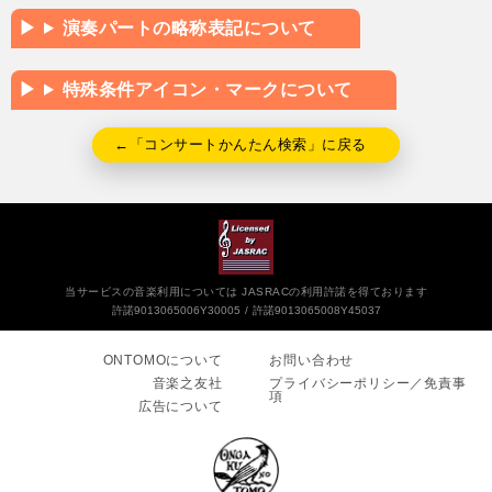
演奏パートの略称表記について
特殊条件アイコン・マークについて
←「コンサートかんたん検索」に戻る
当サービスの音楽利用については JASRACの利用許諾を得ております
許諾9013065006Y30005
許諾9013065008Y45037
ONTOMOについて
お問い合わせ
音楽之友社
プライバシーポリシー／免責事
項
広告について