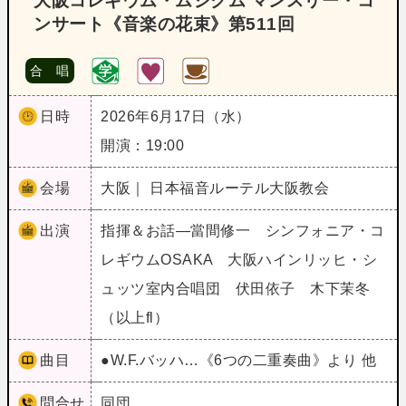
大阪コレギウム・ムジクム マンスリー・コ
ンサート《音楽の花束》第511回
合 唱
日時
2026年6月17日（水）
開演：19:00
会場
大阪｜ 日本福音ルーテル大阪教会
出演
指揮＆お話―當間修一 シンフォニア・コ
レギウムOSAKA 大阪ハインリッヒ・シ
ュッツ室内合唱団 伏田依子 木下茉冬
（以上fl）
曲目
●W.F.バッハ…《6つの二重奏曲》より 他
問合せ
同団