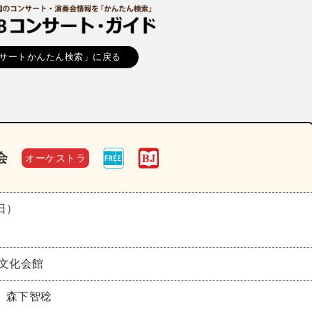
サートかんたん検索」に戻る
会
オーケストラ
（日）
市文化会館
、森下智稔