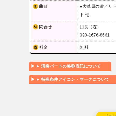
曲目
●大草原の歌／リ
ト 他
問合せ
団長（森）
090-1676-8661
料金
無料
演奏パートの略称表記について
特殊条件アイコン・マークについて
←「コン