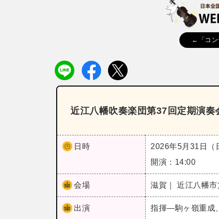
←「コン
近江八幡吹奏楽団第37回定期演奏
日時
2026年5月31日
開演：14:00
会場
滋賀｜ 近江八幡
出演
指揮―駒ヶ嶺重成