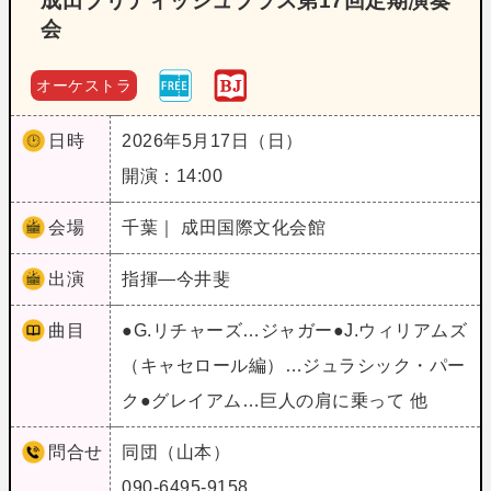
成田ブリティッシュブラス第17回定期演奏
会
オーケストラ
日時
2026年5月17日（日）
開演：14:00
会場
千葉｜ 成田国際文化会館
出演
指揮―今井斐
曲目
●G.リチャーズ…ジャガー●J.ウィリアムズ
（キャセロール編）…ジュラシック・パー
ク●グレイアム…巨人の肩に乗って 他
問合せ
同団（山本）
090-6495-9158