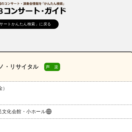
サートかんたん検索」に戻る
ノ・リサイタル
声 楽
（金）
民文化会館・小ホール