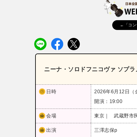
←「コン
ニーナ・ソロドフニコヴァ ソプラ
日時
2026年6月12日
開演：19:00
会場
東京｜
武蔵野市
出演
三澤志保p