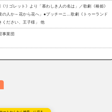
劇《リゴレット》より「慕わしき人の名は」／歌劇《椿姫》
彼の人か～花から花へ」●プッチーニ…歌劇《トゥーランド
きください、王子様」 他
習事業団
サートかんたん検索」に戻る