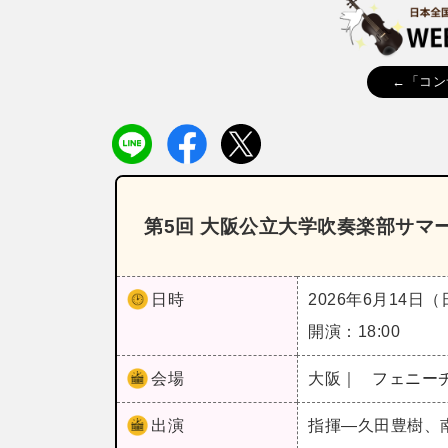
←「コン
第5回 大阪公立大学吹奏楽部サマ
日時
2026年6月14日
開演：18:00
会場
大阪｜
フェニー
出演
指揮―久田豊樹、