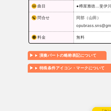
曲目
●樽屋雅徳…斐伊
問合せ
同部（山田）
opubrass.sns@gm
料金
無料
演奏パートの略称表記について
特殊条件アイコン・マークについて
←「コン