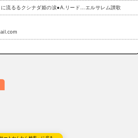
川に流るるクシナダ姫の涙●A.リード…エルサレム讃歌
ail.com
サートかんたん検索」に戻る