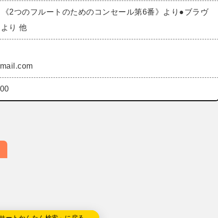
…《2つのフルートのためのコンセール第6番》より●ブラヴ
より 他
mail.com
00
サートかんたん検索」に戻る