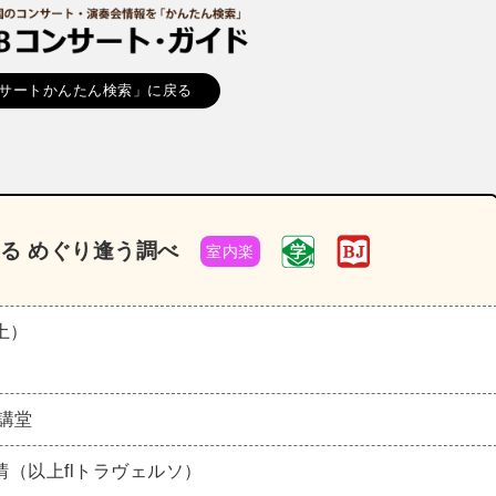
サートかんたん検索」に戻る
る めぐり逢う調べ
室内楽
（土）
講堂
（以上flトラヴェルソ）