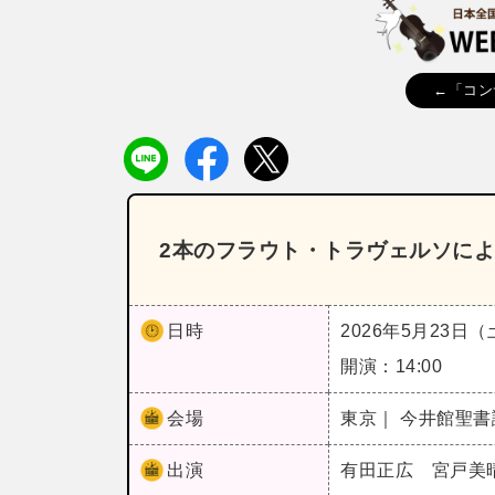
←「コン
2本のフラウト・トラヴェルソによ
日時
2026年5月23日
開演：14:00
会場
東京｜ 今井館聖書
出演
有田正広 宮戸美晴