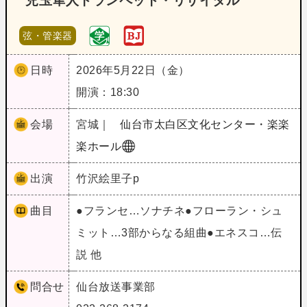
児玉隼人トランペット・リサイタル
弦・管楽器
日時
2026年5月22日（金）
開演：18:30
会場
宮城｜
仙台市太白区文化センター・楽楽
楽ホール
出演
竹沢絵里子p
曲目
●フランセ…ソナチネ●フローラン・シュ
ミット…3部からなる組曲●エネスコ…伝
説 他
問合せ
仙台放送事業部