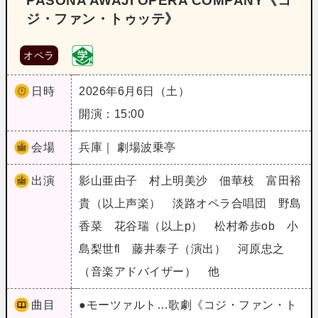
PASONA AWAJI OPERA COMPANY《コ
ジ・ファン・トゥッテ》
オペラ
日時
2026年6月6日（土）
開演：15:00
会場
兵庫｜ 劇場波乗亭
出演
影山亜由子 村上明美沙 佃華枝 富田裕
貴（以上声楽） 淡路オペラ合唱団 野島
香菜 花谷瑞（以上p） 松村希歩ob 小
島梨世fl 藤井泰子（演出） 河原忠之
（音楽アドバイザー） 他
曲目
●モーツァルト…歌劇《コジ・ファン・ト