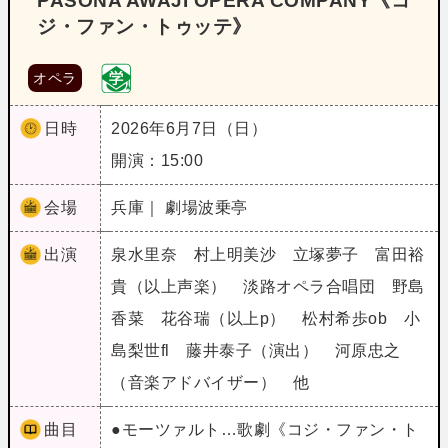
PASONA AWAJI OPERA COMPANY《コ
ジ・ファン・トゥッテ》
オペラ
日時
2026年6月7日（日）
開演：15:00
会場
兵庫｜ 劇場波乗亭
出演
泉水里奈 村上明美沙 立塚夢子 富田裕
貴（以上声楽） 淡路オペラ合唱団 野島
香菜 花谷瑞（以上p） 松村希歩ob 小
島梨世fl 藤井泰子（演出） 河原忠之
（音楽アドバイザー） 他
曲目
●モーツァルト…歌劇《コジ・ファン・ト