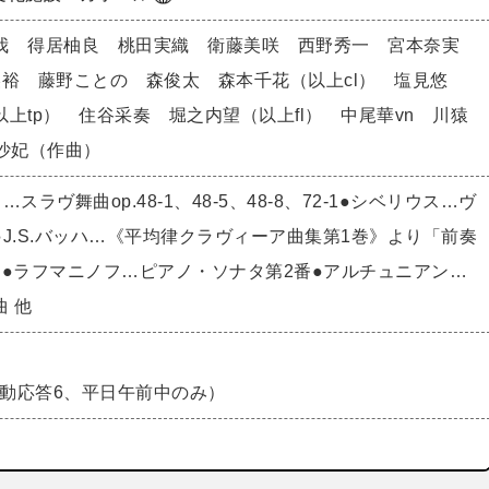
我 得居柚良 桃田実織 衛藤美咲 西野秀一 宮本奈実
美裕 藤野ことの 森俊太 森本千花（以上cl） 塩見悠
上tp） 住谷采奏 堀之内望（以上fl） 中尾華vn 川猿
沙妃（作曲）
スラヴ舞曲op.48-1、48-5、48-8、72-1●シベリウス…ヴ
J.S.バッハ…《平均律クラヴィーア曲集第1巻》より「前奏
」●ラフマニノフ…ピアノ・ソナタ第2番●アルチュニアン…
曲 他
85（自動応答6、平日午前中のみ）