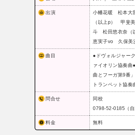
出演
小幡花暖 松本大
（以上p） 甲斐
斗 松田悠衣奈（以
恵実子vo 久保美
曲目
●ドヴォルジャーク…
ァイオリン協奏曲●
曲とフーガ第9番
トランペット協奏
問合せ
同校
0798-52-01
料金
無料