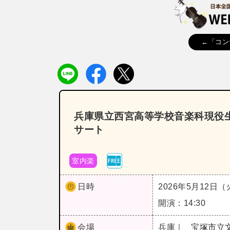
←「コン
兵庫県立西宮高等学校音楽科現役
サート
室内楽
日時
2026年5月12日
開演：14:30
会場
兵庫｜
宝塚市立