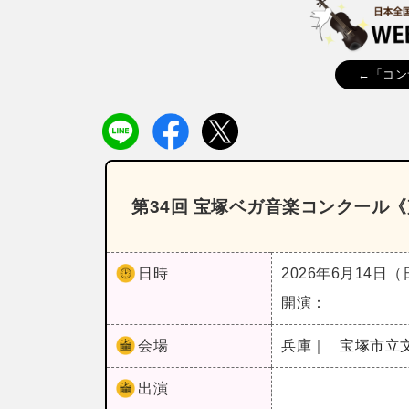
←「コン
第34回 宝塚ベガ音楽コンクール
日時
2026年6月14日
開演：
会場
兵庫｜
宝塚市立
出演