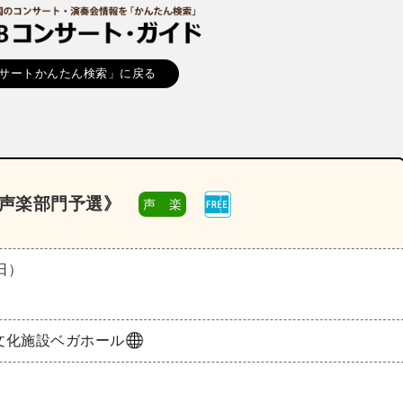
サートかんたん検索」に戻る
《声楽部門予選》
声 楽
（日）
文化施設ベガホール