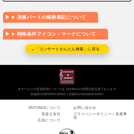
演奏パートの略称表記について
特殊条件アイコン・マークについて
←「コンサートかんたん検索」に戻る
当サービスの音楽利用については JASRACの利用許諾を得ております
許諾9013065006Y30005
許諾9013065008Y45037
ONTOMOについて
お問い合わせ
音楽之友社
プライバシーポリシー／免責事
項
広告について