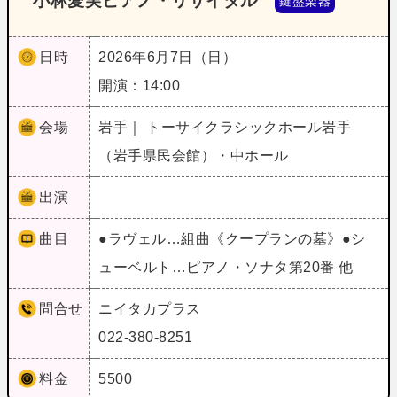
小林愛実ピアノ・リサイタル
鍵盤楽器
日時
2026年6月7日（日）
開演：14:00
会場
岩手｜ トーサイクラシックホール岩手
（岩手県民会館）・中ホール
出演
曲目
●ラヴェル…組曲《クープランの墓》●シ
ューベルト…ピアノ・ソナタ第20番 他
問合せ
ニイタカプラス
022-380-8251
料金
5500