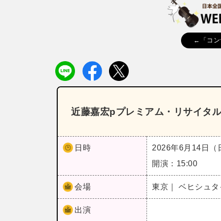
←「コン
近藤嘉宏pプレミアム・リサイタ
日時
2026年6月14日
開演：15:00
会場
東京｜ ベヒシュ
出演