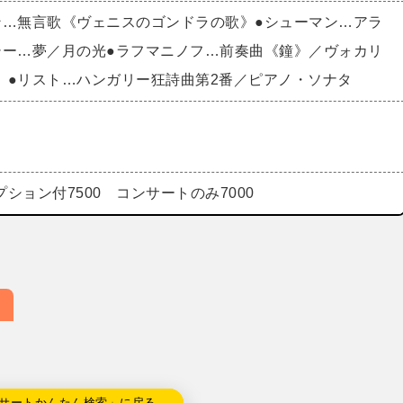
ン…無言歌《ヴェニスのゴンドラの歌》●シューマン…アラ
シー…夢／月の光●ラフマニノフ…前奏曲《鐘》／ヴォカリ
）●リスト…ハンガリー狂詩曲第2番／ピアノ・ソナタ
ション付7500 コンサートのみ7000
サートかんたん検索」に戻る