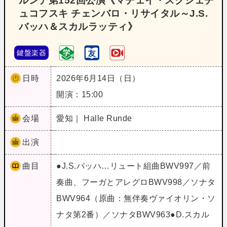
ルンデ第152回公演《マチェイ・スクシェチ
ュコフスキ チェンバロ・リサイタル～J.S.
バッハ＆スカルラッティ》
鍵盤楽器
日時
2026年6月14日（日）
開演：15:00
会場
愛知｜ Halle Runde
出演
曲目
●J.S.バッハ…リュート組曲BWV997／前
奏曲、フーガとアレグロBWV998／ソナタ
BWV964（原曲：無伴奏ヴァイオリン・ソ
ナタ第2番）／ソナタBWV963●D.スカル