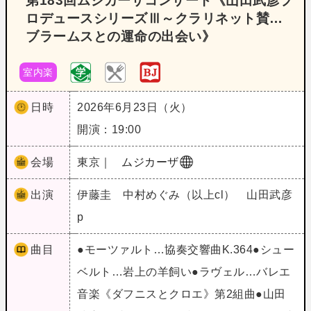
第183回ムジカーザコンサート《山田武彦プ
ロデュースシリーズⅢ～クラリネット賛…
ブラームスとの運命の出会い》
室内楽
日時
2026年6月23日（火）
開演：19:00
会場
東京｜
ムジカーザ
出演
伊藤圭 中村めぐみ（以上cl） 山田武彦
p
曲目
●モーツァルト…協奏交響曲K.364●シュー
ベルト…岩上の羊飼い●ラヴェル…バレエ
音楽《ダフニスとクロエ》第2組曲●山田