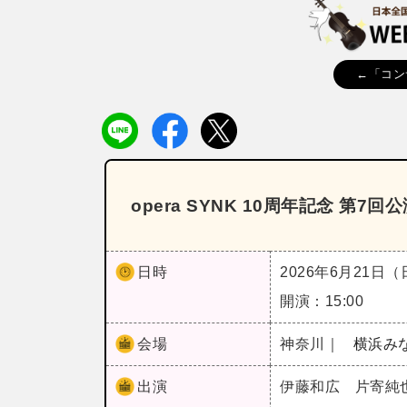
←「コン
opera SYNK 10周年記念 第7
日時
2026年6月21日
開演：15:00
会場
神奈川｜
横浜み
出演
伊藤和広 片寄純