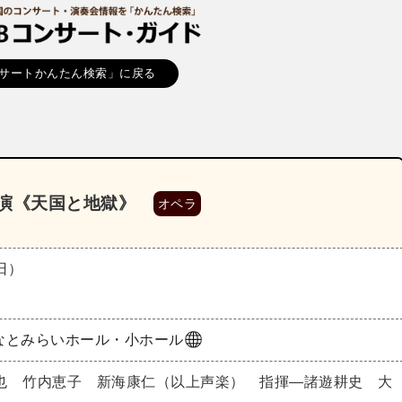
サートかんたん検索」に戻る
回公演《天国と地獄》
オペラ
（日）
なとみらいホール・小ホール
也 竹内恵子 新海康仁（以上声楽） 指揮―諸遊耕史 大