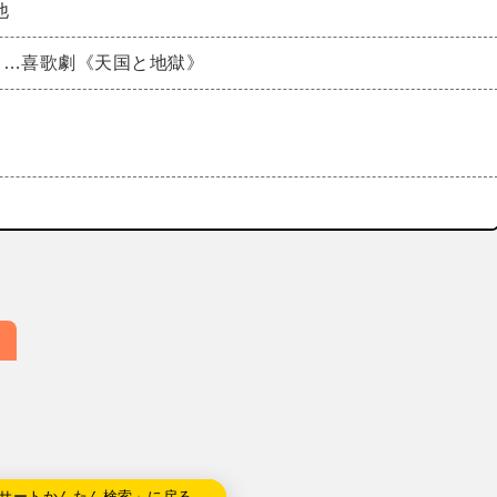
他
ク…喜歌劇《天国と地獄》
サートかんたん検索」に戻る