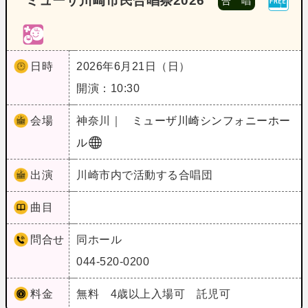
ミューザ川崎市民合唱祭2026
合 唱
日時
2026年6月21日（日）
開演：10:30
会場
神奈川｜
ミューザ川崎シンフォニーホー
ル
出演
川崎市内で活動する合唱団
曲目
問合せ
同ホール
044-520-0200
料金
無料 4歳以上入場可 託児可