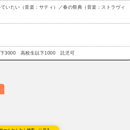
めていたい（音楽：サティ）／春の祭典（音楽：ストラヴィ
以下3000 高校生以下1000 託児可
サートかんたん検索」に戻る