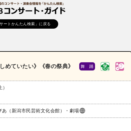
サートかんたん検索」に戻る
だきしめていたい》《春の祭典》
舞 踊
（土）
ぴあ（新潟市民芸術文化会館）・劇場
）