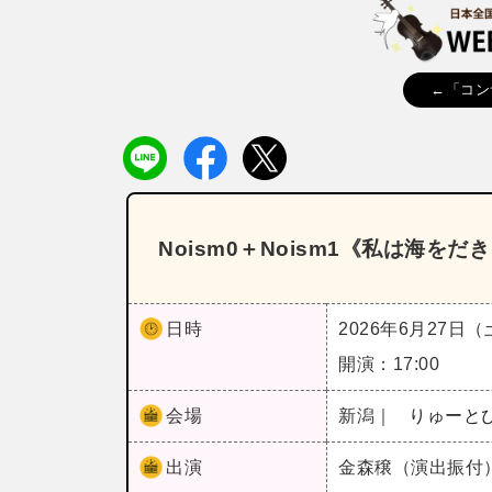
←「コン
Noism0＋Noism1《私は海を
日時
2026年6月27日
開演：17:00
会場
新潟｜
りゅーと
出演
金森穣（演出振付